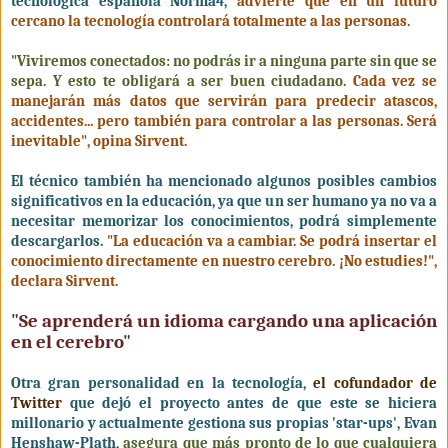
tecnológica española Norma4,
advierte que en un futuro
cercano la tecnología controlará totalmente a las personas.
"Viviremos conectados: no podrás ir a ninguna parte sin que se
sepa. Y esto te obligará a ser buen ciudadano.
Cada vez se
manejarán más datos que servirán para predecir atascos,
accidentes... pero también para controlar a las personas. Será
inevitable", opina Sirvent.
El técnico también ha mencionado algunos posibles cambios
significativos en la educación, ya que un ser humano ya no va a
necesitar memorizar los conocimientos, podrá simplemente
descargarlos.
"La educación va a cambiar. Se podrá insertar el
conocimiento directamente en nuestro cerebro. ¡No estudies!",
declara Sirvent.
"Se aprenderá un idioma cargando una aplicación
en el cerebro"
Otra gran personalidad en la tecnología,
el cofundador de
Twitter
que dejó el proyecto antes de que este se hiciera
millonario y actualmente gestiona sus propias 'star-ups', Evan
Henshaw-Plath,
asegura que más pronto de lo que cualquiera