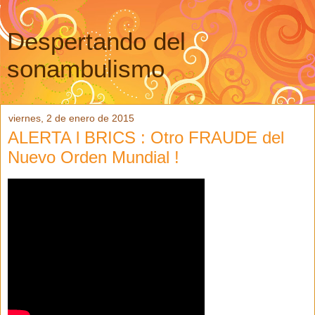
Despertando del
sonambulismo
viernes, 2 de enero de 2015
ALERTA l BRICS : Otro FRAUDE del
Nuevo Orden Mundial !